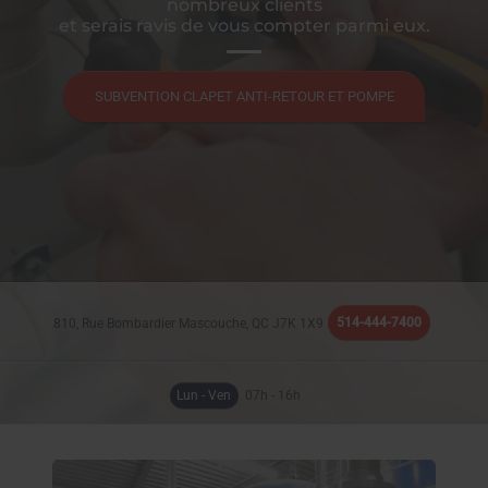
nombreux clients
et serais ravis de vous compter parmi eux.
SUBVENTION CLAPET ANTI-RETOUR ET POMPE
514-444-7400
810, Rue Bombardier
Mascouche, QC
J7K 1X9
Lun - Ven
07h - 16h