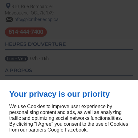
810, Rue Bombardier
Mascouche, QC
J7K 1X9
info@plomberiedbp.ca
514-444-7400
HEURES D'OUVERTURE
Lun - Ven
07h - 16h
À PROPOS
Accueil
Politique de Confidentialité
Nous Contacter
Plan du Site
Your privacy is our priority
SUIVEZ-NOUS
We use Cookies to improve user experience by
personalising content and ads, as well as analyzing
traffic and optimizing social networks functionalities.
By clicking "I Agree" you consent to the use of Cookies
from our partners
Google
Facebook
.