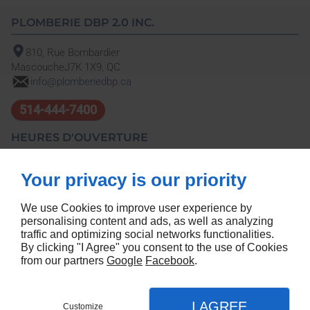
PLOMBERIE DBP 2.0 INC.
810, Rue Bombardier
Mascouche
J7K 1X9, QC
info@plomberiedbp.ca
514-444-7400
HEURES D'OUVERTURE
Lun - Ven
07h - 16h
Your privacy is our priority
À PROPOS
We use Cookies to improve user experience by
personalising content and ads, as well as analyzing
Accueil
Politique de Confidentialité
traffic and optimizing social networks functionalities.
Nous Contacter
Plan du Site
By clicking "I Agree" you consent to the use of Cookies
from our partners
Google
Facebook
.
SUIVEZ-NOUS
I AGREE
Customize